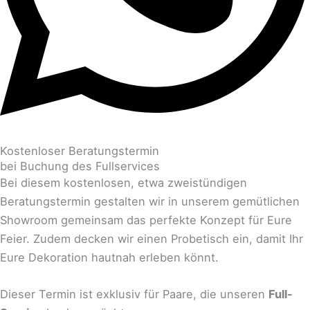
Kostenloser Beratungstermin
bei Buchung des Fullservices
Bei diesem kostenlosen, etwa zweistündigen
Beratungstermin gestalten wir in unserem gemütlichen
Showroom gemeinsam das perfekte Konzept für Eure
Feier. Zudem decken wir einen Probetisch ein, damit Ihr
Eure Dekoration hautnah erleben könnt.
Dieser Termin ist exklusiv für Paare, die unseren
Full-